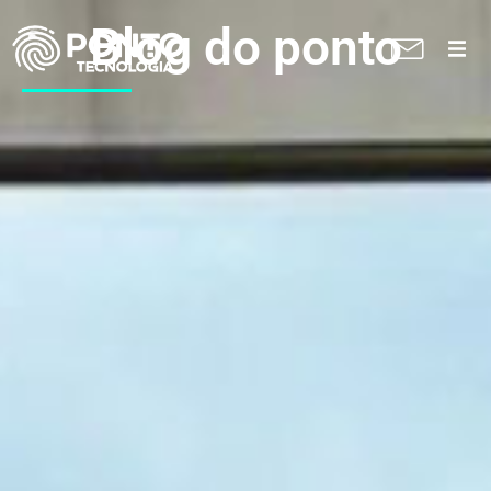
Blog do ponto
A Ponto
Soluções
Suporte técnico
Blog