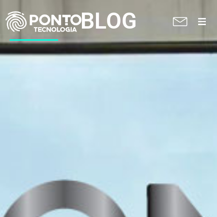
BLOG
A Ponto
Soluções
Suporte técnico
Blog