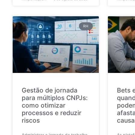
RH
Gestão de jornada
Bets 
para múltiplos CNPJs:
quand
como otimizar
podem
processos e reduzir
afast
riscos
causa
Administrar a jornada de trabalho
As plata