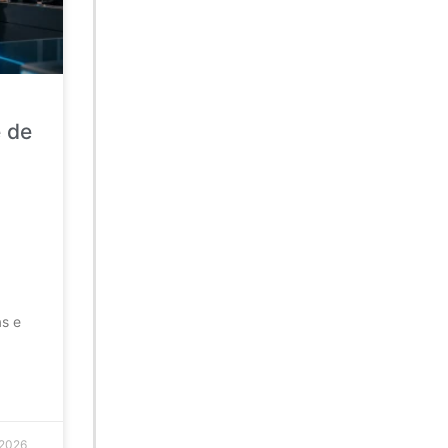
e de
as e
 2026