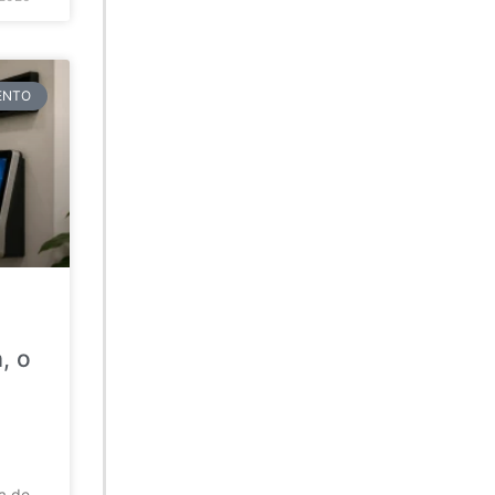
TENTO
, o
da de