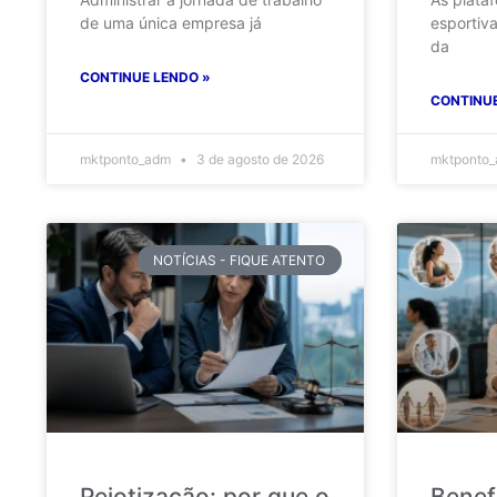
de uma única empresa já
esportiv
da
CONTINUE LENDO »
CONTINUE
mktponto_adm
3 de agosto de 2026
mktponto
NOTÍCIAS - FIQUE ATENTO
Pejotização: por que o
Benef