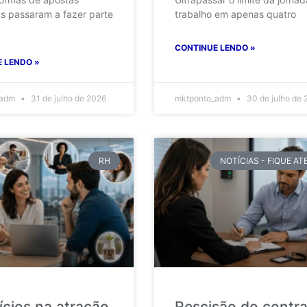
as passaram a fazer parte
trabalho em apenas quatro
CONTINUE LENDO »
 LENDO »
_adm
31 de julho de 2026
mktponto_adm
30 de julho de 
RH
NOTÍCIAS - FIQUE A
ícios na atração
Rescisão do contr