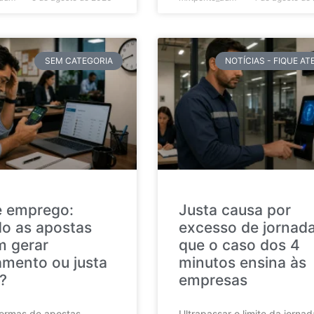
SEM CATEGORIA
NOTÍCIAS - FIQUE A
e emprego:
Justa causa por
o as apostas
excesso de jornada
 gerar
que o caso dos 4
amento ou justa
minutos ensina às
?
empresas
formas de apostas
Ultrapassar o limite da jorna