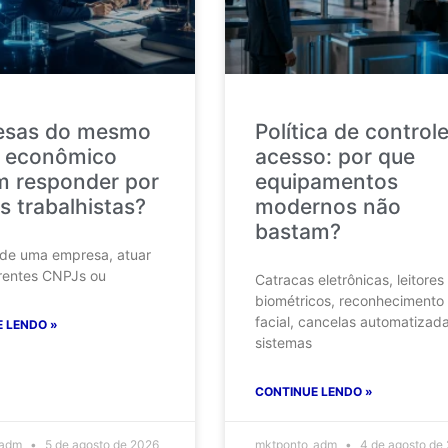
esas do mesmo
Política de control
 econômico
acesso: por que
 responder por
equipamentos
s trabalhistas?
modernos não
bastam?
 de uma empresa, atuar
rentes CNPJs ou
Catracas eletrônicas, leitores
biométricos, reconhecimento
facial, cancelas automatizad
 LENDO »
sistemas
CONTINUE LENDO »
_adm
5 de agosto de 2026
mktponto_adm
4 de agosto de