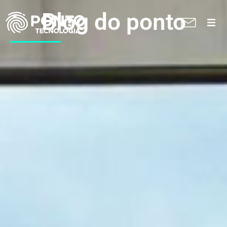
Blog do ponto
A Ponto
Soluções
Suporte técnico
Blog