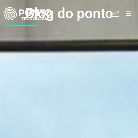
Blog do ponto
A Ponto
Soluções
Suporte técnico
Blog