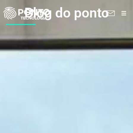
Blog do ponto
A Ponto
Soluções
Suporte técnico
Blog