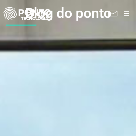
Blog do ponto
A Ponto
Soluções
Suporte técnico
Blog