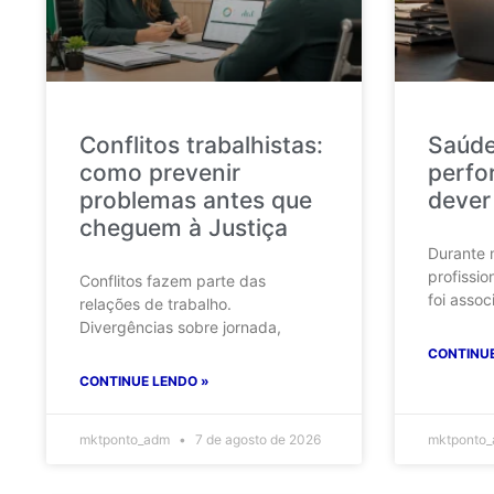
Conflitos trabalhistas:
Saúde
como prevenir
perfo
problemas antes que
dever
cheguem à Justiça
Durante 
profissio
Conflitos fazem parte das
foi assoc
relações de trabalho.
Divergências sobre jornada,
CONTINUE
CONTINUE LENDO »
mktponto_adm
7 de agosto de 2026
mktponto