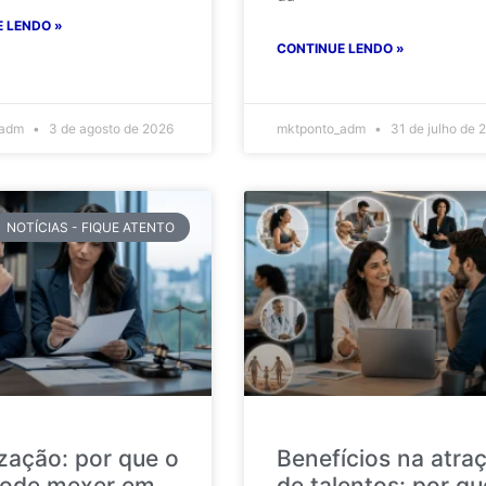
 LENDO »
CONTINUE LENDO »
_adm
3 de agosto de 2026
mktponto_adm
31 de julho de 
NOTÍCIAS - FIQUE ATENTO
ização: por que o
Benefícios na atra
ode mexer em
de talentos: por qu