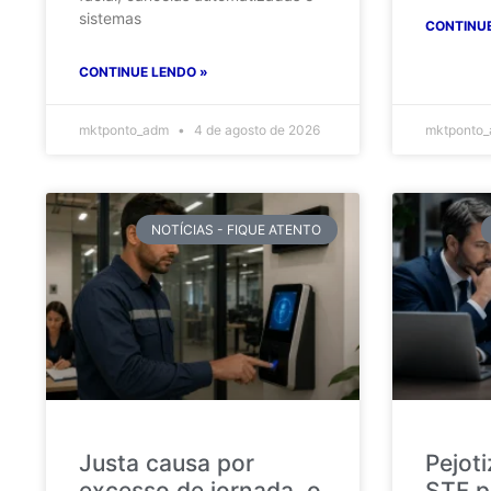
sistemas
CONTINUE
CONTINUE LENDO »
mktponto_adm
4 de agosto de 2026
mktponto
NOTÍCIAS - FIQUE ATENTO
Justa causa por
Pejot
excesso de jornada, o
STF p