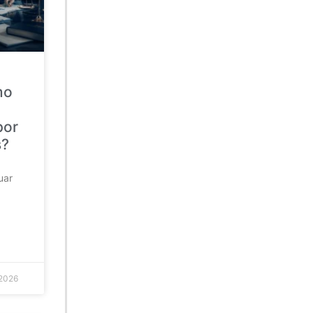
mo
por
s?
uar
 2026