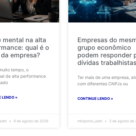
 mental na alta
Empresas do mes
rmance: qual é o
grupo econômico
 da empresa?
podem responder 
dívidas trabalhista
muito tempo, o
nal de alta performance
Ter mais de uma empresa, at
iado
com diferentes CNPJs ou
 LENDO »
CONTINUE LENDO »
_adm
6 de agosto de 2026
mktponto_adm
5 de agosto de