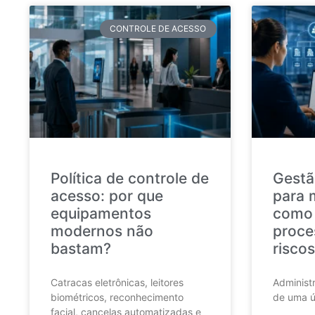
CONTROLE DE ACESSO
Política de controle de
Gestã
acesso: por que
para 
equipamentos
como 
modernos não
proce
bastam?
riscos
Catracas eletrônicas, leitores
Administr
biométricos, reconhecimento
de uma ú
facial, cancelas automatizadas e