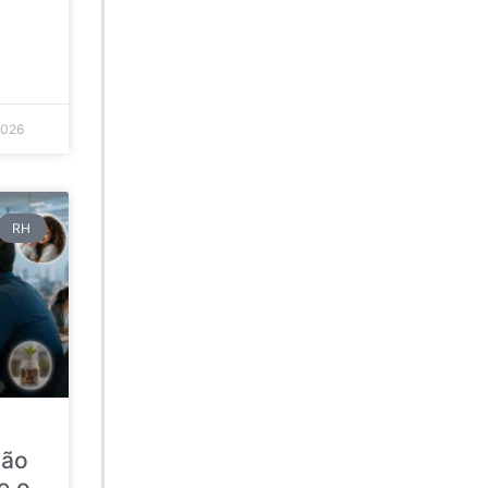
2026
RH
ção
e o