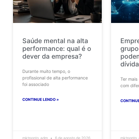
Saúde mental na alta
Empr
performance: qual é o
grupo
dever da empresa?
podem
dívida
Durante muito tempo, o
profissional de alta performance
Ter mais
foi associado
com dife
CONTINUE LENDO »
CONTINUE
mktponto_adm
6 de agosto de 2026
mktponto