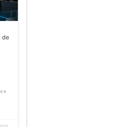
e de
as e
 2026