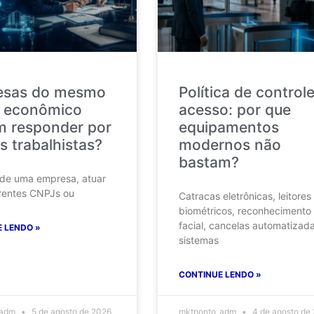
esas do mesmo
Política de control
 econômico
acesso: por que
 responder por
equipamentos
s trabalhistas?
modernos não
bastam?
 de uma empresa, atuar
rentes CNPJs ou
Catracas eletrônicas, leitores
biométricos, reconhecimento
facial, cancelas automatizad
 LENDO »
sistemas
CONTINUE LENDO »
_adm
5 de agosto de 2026
mktponto_adm
4 de agosto de