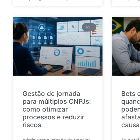
RH
Gestão de jornada
Bets 
para múltiplos CNPJs:
quand
como otimizar
podem
processos e reduzir
afast
riscos
causa
Administrar a jornada de trabalho
As plata