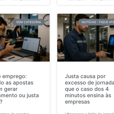
SEM CATEGORIA
NOTÍCIAS - FIQUE A
e emprego:
Justa causa por
o as apostas
excesso de jornada
 gerar
que o caso dos 4
amento ou justa
minutos ensina às
?
empresas
formas de apostas
Ultrapassar o limite da jorna