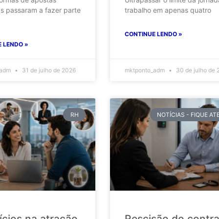
as passaram a fazer parte
trabalho em apenas quatro
CONTINUE LENDO »
 LENDO »
_adm
31 de julho de 2026
mktponto_adm
30 de julho de 
RH
NOTÍCIAS - FIQUE A
ícios na atração
Rescisão do contr