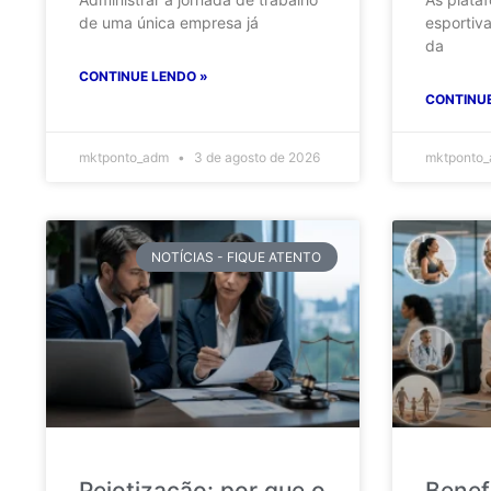
de uma única empresa já
esportiv
da
CONTINUE LENDO »
CONTINUE
mktponto_adm
3 de agosto de 2026
mktponto
NOTÍCIAS - FIQUE ATENTO
Pejotização: por que o
Benef