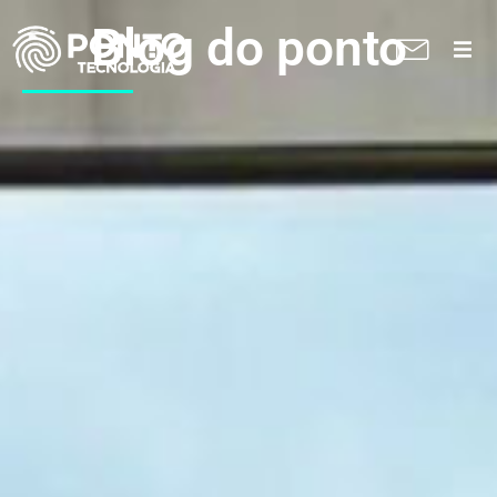
Blog do ponto
A Ponto
Soluções
Suporte técnico
Blog