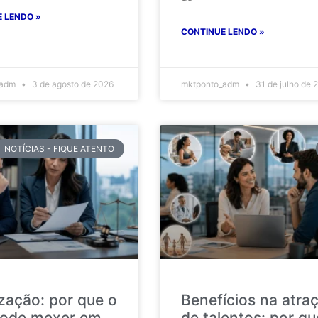
 LENDO »
CONTINUE LENDO »
_adm
3 de agosto de 2026
mktponto_adm
31 de julho de 
NOTÍCIAS - FIQUE ATENTO
ização: por que o
Benefícios na atra
ode mexer em
de talentos: por qu