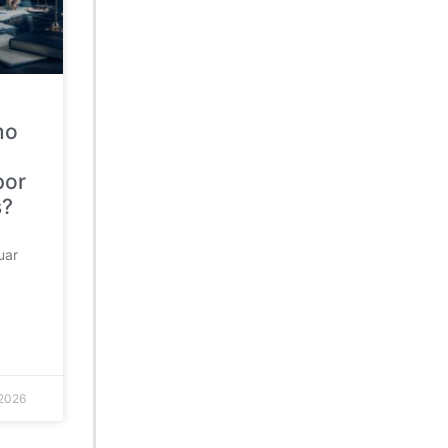
mo
por
s?
uar
 2026