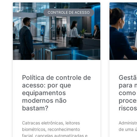
CONTROLE DE ACESSO
Política de controle de
Gestã
acesso: por que
para 
equipamentos
como 
modernos não
proce
bastam?
riscos
Catracas eletrônicas, leitores
Administr
biométricos, reconhecimento
de uma ú
facial, cancelas automatizadas e