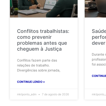
Conflitos trabalhistas:
Saúde
como prevenir
perfo
problemas antes que
dever
cheguem à Justiça
Durante 
profissio
Conflitos fazem parte das
foi assoc
relações de trabalho.
Divergências sobre jornada,
CONTINUE
CONTINUE LENDO »
mktponto_adm
7 de agosto de 2026
mktponto