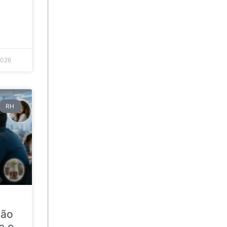
2026
RH
ção
e o