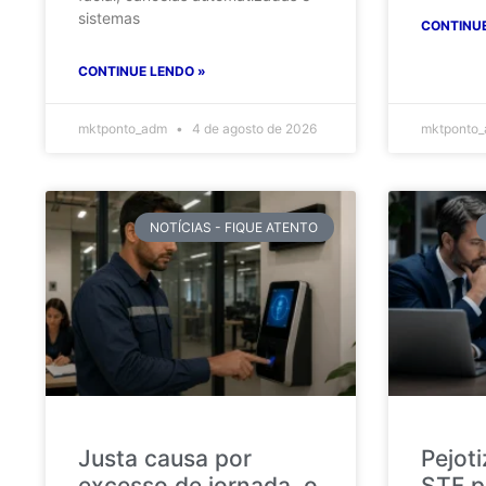
sistemas
CONTINUE
CONTINUE LENDO »
mktponto_adm
4 de agosto de 2026
mktponto
NOTÍCIAS - FIQUE ATENTO
Justa causa por
Pejot
excesso de jornada, o
STF p