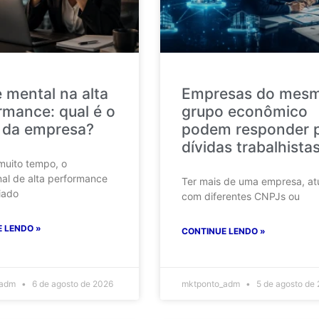
 mental na alta
Empresas do mes
rmance: qual é o
grupo econômico
 da empresa?
podem responder 
dívidas trabalhista
muito tempo, o
nal de alta performance
Ter mais de uma empresa, at
iado
com diferentes CNPJs ou
 LENDO »
CONTINUE LENDO »
_adm
6 de agosto de 2026
mktponto_adm
5 de agosto de