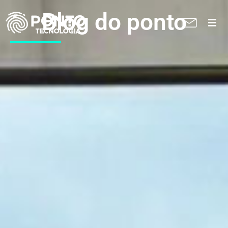
Blog do ponto
A Ponto
Soluções
Suporte técnico
Blog