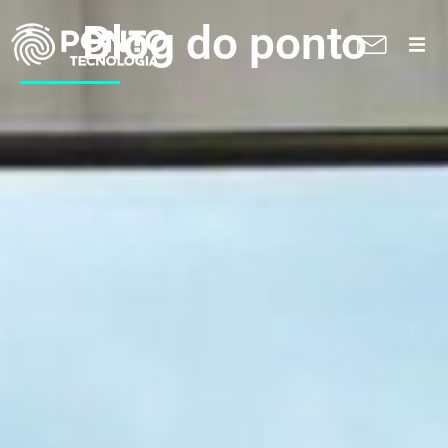
Blog do ponto
A Ponto
Soluções
Suporte técnico
Blog