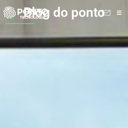
Blog do ponto
A Ponto
Soluções
Suporte técnico
Blog