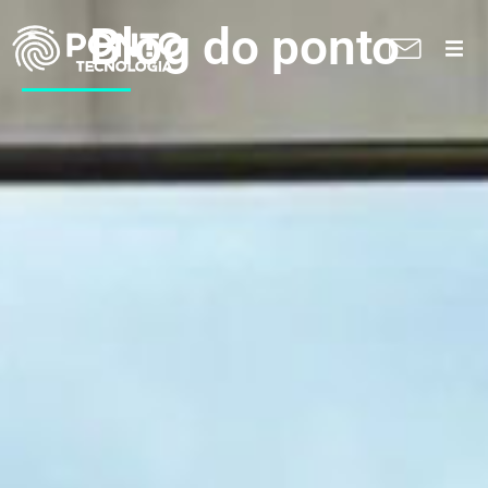
Blog do ponto
A Ponto
Soluções
Suporte técnico
Blog