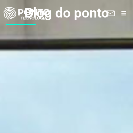
Blog do ponto
A Ponto
Soluções
Suporte técnico
Blog