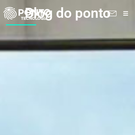
Blog do ponto
A Ponto
Soluções
Suporte técnico
Blog