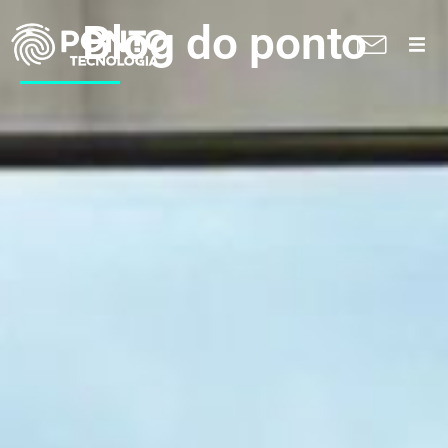
Blog do ponto
A Ponto
Soluções
Suporte técnico
Blog