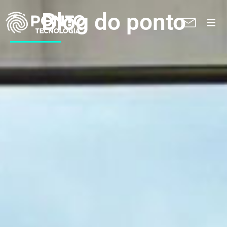
Blog do ponto
A Ponto
Soluções
Suporte técnico
Blog