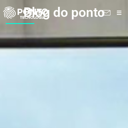
Blog do ponto
A Ponto
Soluções
Suporte técnico
Blog