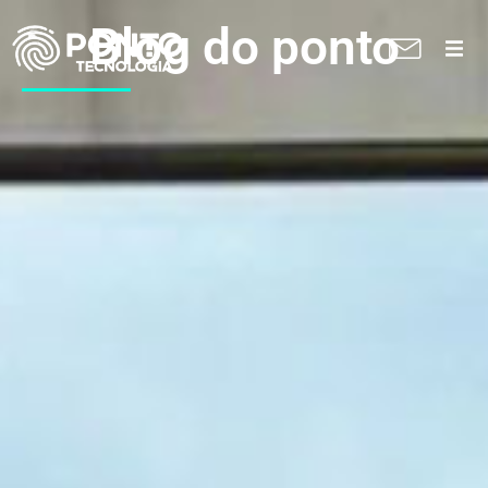
Blog do ponto
A Ponto
Soluções
Suporte técnico
Blog