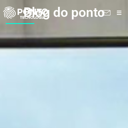
Blog do ponto
A Ponto
Soluções
Suporte técnico
Blog