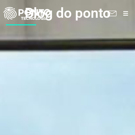
Blog do ponto
A Ponto
Soluções
Suporte técnico
Blog