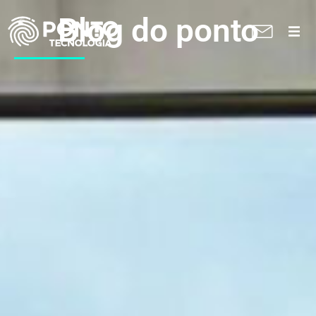
Blog do ponto
A Ponto
Soluções
Suporte técnico
Blog