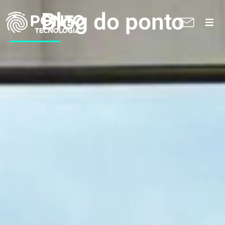
Blog do ponto
A Ponto
Soluções
Suporte técnico
Blog