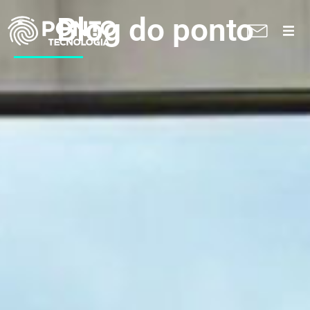
Blog do ponto
A Ponto
Soluções
Suporte técnico
Blog