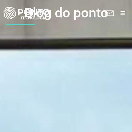
Blog do ponto
A Ponto
Soluções
Suporte técnico
Blog