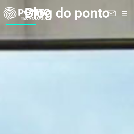
Blog do ponto
A Ponto
Soluções
Suporte técnico
Blog