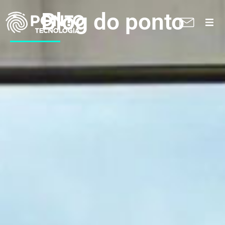
Blog do ponto
A Ponto
Soluções
Suporte técnico
Blog