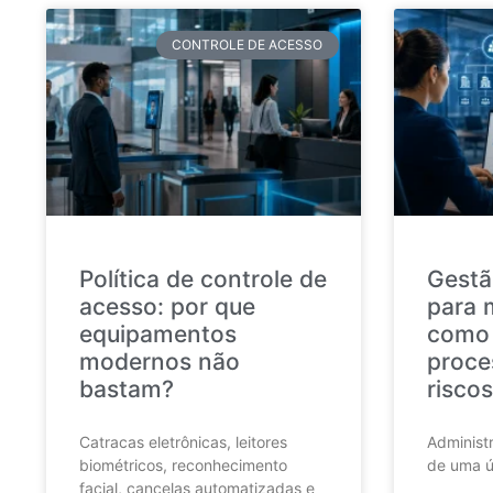
CONTROLE DE ACESSO
Política de controle de
Gestã
acesso: por que
para 
equipamentos
como 
modernos não
proce
bastam?
riscos
Catracas eletrônicas, leitores
Administr
biométricos, reconhecimento
de uma ú
facial, cancelas automatizadas e