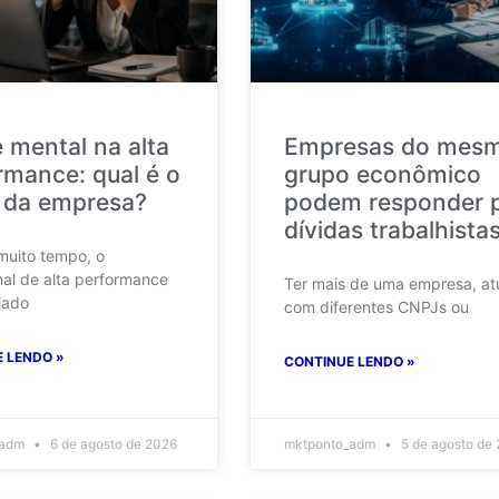
 mental na alta
Empresas do mes
rmance: qual é o
grupo econômico
 da empresa?
podem responder 
dívidas trabalhista
muito tempo, o
nal de alta performance
Ter mais de uma empresa, at
iado
com diferentes CNPJs ou
 LENDO »
CONTINUE LENDO »
_adm
6 de agosto de 2026
mktponto_adm
5 de agosto de