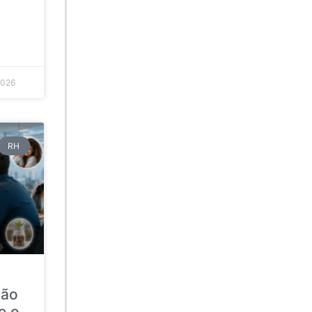
2026
RH
ção
e o