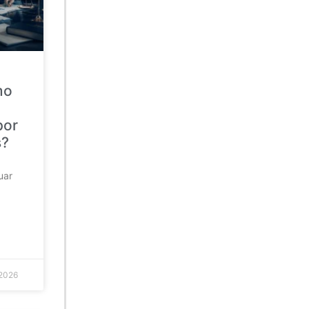
mo
por
s?
uar
 2026