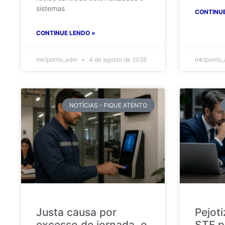
sistemas
CONTINUE
CONTINUE LENDO »
mktponto_adm
4 de agosto de 2026
mktponto
NOTÍCIAS - FIQUE ATENTO
Justa causa por
Pejot
excesso de jornada, o
STF p