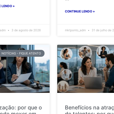
 LENDO »
CONTINUE LENDO »
_adm
3 de agosto de 2026
mktponto_adm
31 de julho de 
NOTÍCIAS - FIQUE ATENTO
ização: por que o
Benefícios na atra
ode mexer em
de talentos: por qu