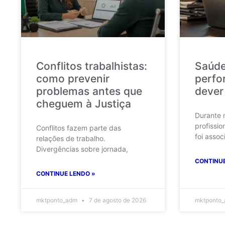
Conflitos trabalhistas:
Saúde
como prevenir
perfo
problemas antes que
dever
cheguem à Justiça
Durante 
profissio
Conflitos fazem parte das
foi assoc
relações de trabalho.
Divergências sobre jornada,
CONTINUE
CONTINUE LENDO »
mktponto_adm
7 de agosto de 2026
mktponto