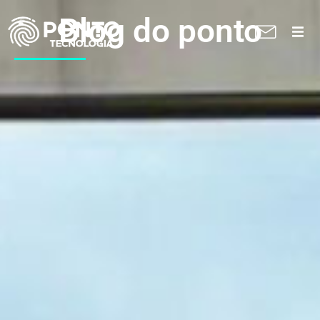
Blog do ponto
A Ponto
Soluções
Suporte técnico
Blog