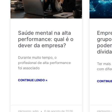
Saúde mental na alta
Empr
performance: qual é o
grupo
dever da empresa?
podem
dívida
Durante muito tempo, o
profissional de alta performance
Ter mais
foi associado
com dife
CONTINUE LENDO »
CONTINUE
mktponto_adm
6 de agosto de 2026
mktponto