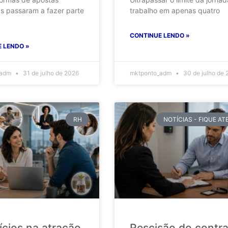
as passaram a fazer parte
trabalho em apenas quatro
CONTINUE LENDO »
 LENDO »
_adm
31 de julho de 2026
mktponto_adm
30 de julho de 
RH
NOTÍCIAS - FIQUE A
ícios na atração
Rescisão do contr