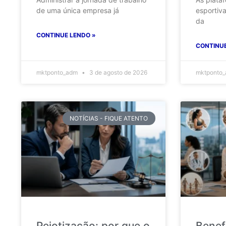
de uma única empresa já
esportiv
da
CONTINUE LENDO »
CONTINUE
mktponto_adm
3 de agosto de 2026
mktponto
NOTÍCIAS - FIQUE ATENTO
Pejotização: por que o
Benef