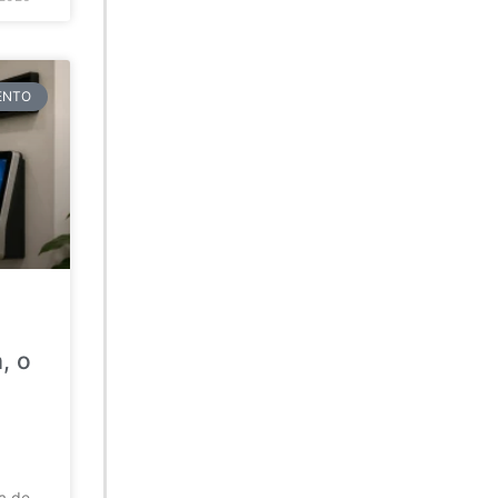
TENTO
, o
da de