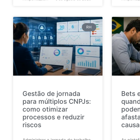
RH
Gestão de jornada
Bets 
para múltiplos CNPJs:
quand
como otimizar
podem
processos e reduzir
afast
riscos
causa
Administrar a jornada de trabalho
As plata