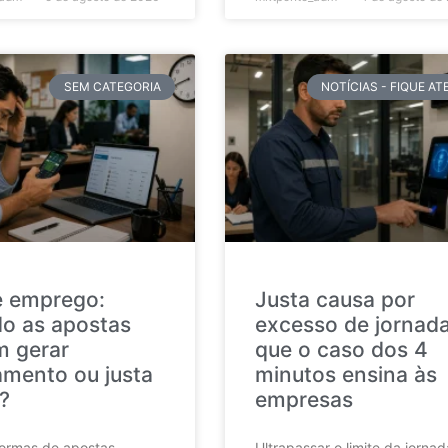
SEM CATEGORIA
NOTÍCIAS - FIQUE A
e emprego:
Justa causa por
o as apostas
excesso de jornada
 gerar
que o caso dos 4
amento ou justa
minutos ensina às
?
empresas
formas de apostas
Ultrapassar o limite da jorna