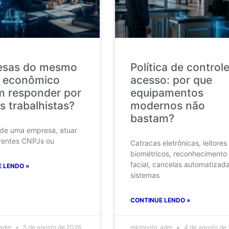
esas do mesmo
Política de control
 econômico
acesso: por que
 responder por
equipamentos
s trabalhistas?
modernos não
bastam?
 de uma empresa, atuar
rentes CNPJs ou
Catracas eletrônicas, leitores
biométricos, reconhecimento
facial, cancelas automatizad
 LENDO »
sistemas
CONTINUE LENDO »
_adm
5 de agosto de 2026
mktponto_adm
4 de agosto de