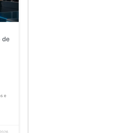
e de
as e
 2026