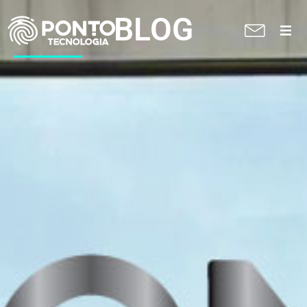
BLOG
A Ponto
Soluções
Suporte técnico
Blog