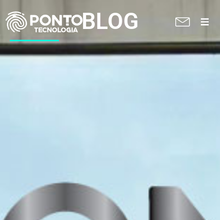
BLOG
A Ponto
Soluções
Suporte técnico
Blog