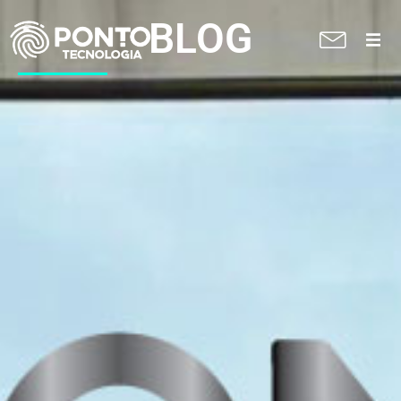
BLOG
A Ponto
Soluções
Suporte técnico
Blog