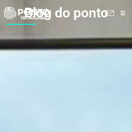
Blog do ponto
A Ponto
Soluções
Suporte técnico
Blog