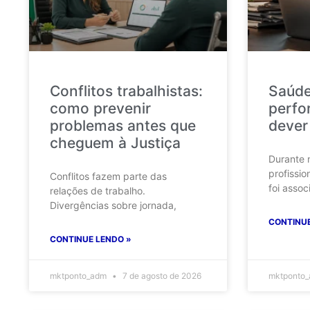
Conflitos trabalhistas:
Saúde
como prevenir
perfo
problemas antes que
dever
cheguem à Justiça
Durante 
profissio
Conflitos fazem parte das
foi assoc
relações de trabalho.
Divergências sobre jornada,
CONTINUE
CONTINUE LENDO »
mktponto_adm
7 de agosto de 2026
mktponto