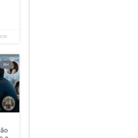
2026
RH
ção
e o