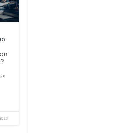
mo
por
s?
uar
 2026