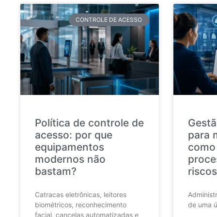
CONTROLE DE ACESSO
Política de controle de
Gestã
acesso: por que
para 
equipamentos
como 
modernos não
proce
bastam?
riscos
Catracas eletrônicas, leitores
Administr
biométricos, reconhecimento
de uma ú
facial, cancelas automatizadas e