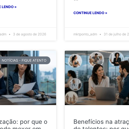
 LENDO »
CONTINUE LENDO »
_adm
3 de agosto de 2026
mktponto_adm
31 de julho de 
NOTÍCIAS - FIQUE ATENTO
ização: por que o
Benefícios na atra
ode mexer em
de talentos: por qu