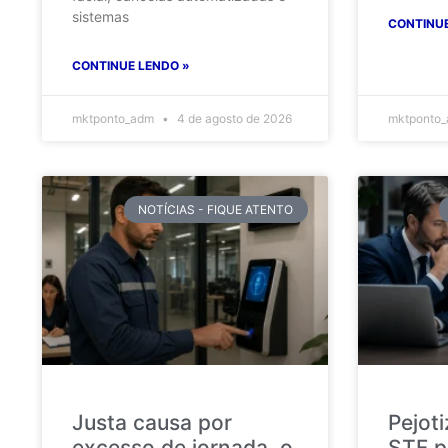
sistemas
CONTINUE
CONTINUE LENDO »
mktponto_adm
4 de agosto de 2026
mktponto
NOTÍCIAS - FIQUE ATENTO
Justa causa por
Pejot
excesso de jornada, o
STF p