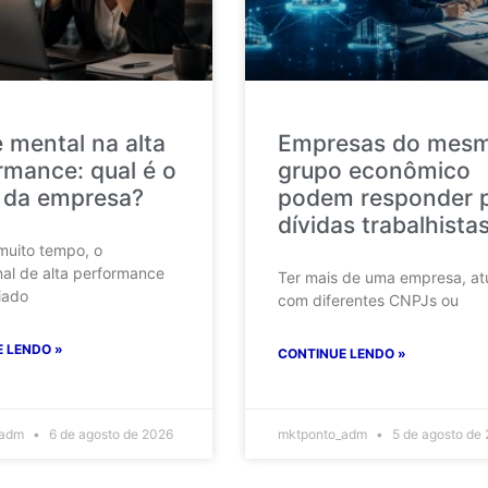
 mental na alta
Empresas do mes
rmance: qual é o
grupo econômico
 da empresa?
podem responder 
dívidas trabalhista
muito tempo, o
nal de alta performance
Ter mais de uma empresa, at
iado
com diferentes CNPJs ou
 LENDO »
CONTINUE LENDO »
_adm
6 de agosto de 2026
mktponto_adm
5 de agosto de