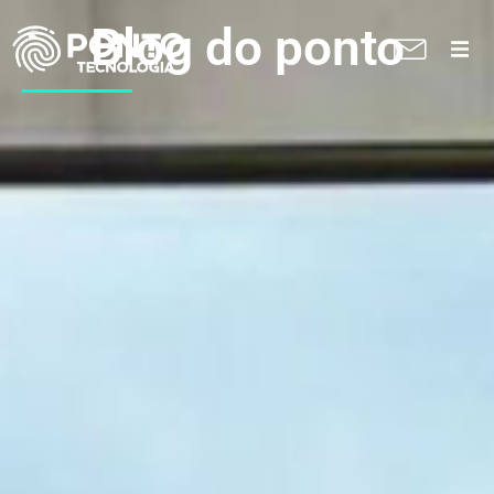
Blog do ponto
A Ponto
Soluções
Suporte técnico
Blog