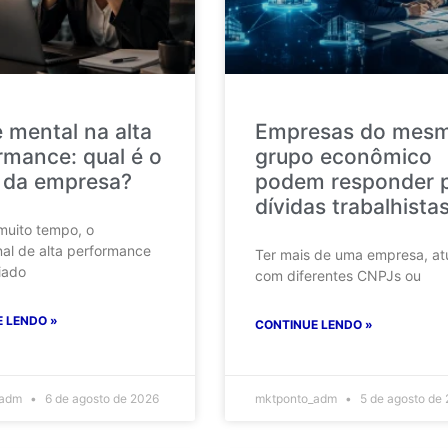
 mental na alta
Empresas do mes
rmance: qual é o
grupo econômico
 da empresa?
podem responder 
dívidas trabalhista
muito tempo, o
nal de alta performance
Ter mais de uma empresa, at
iado
com diferentes CNPJs ou
 LENDO »
CONTINUE LENDO »
_adm
6 de agosto de 2026
mktponto_adm
5 de agosto de