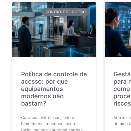
CONTROLE DE ACESSO
Política de controle de
Gestã
acesso: por que
para 
equipamentos
como 
modernos não
proce
bastam?
riscos
Catracas eletrônicas, leitores
Administr
biométricos, reconhecimento
de uma ú
facial, cancelas automatizadas e