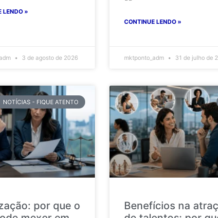
 LENDO »
CONTINUE LENDO »
_adm
3 de agosto de 2026
mktponto_adm
31 de julho de 
NOTÍCIAS - FIQUE ATENTO
ização: por que o
Benefícios na atra
ode mexer em
de talentos: por qu