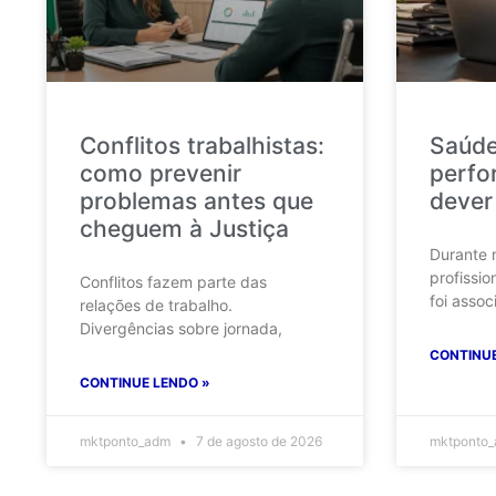
Conflitos trabalhistas:
Saúde
como prevenir
perfo
problemas antes que
dever
cheguem à Justiça
Durante 
profissio
Conflitos fazem parte das
foi assoc
relações de trabalho.
Divergências sobre jornada,
CONTINUE
CONTINUE LENDO »
mktponto_adm
7 de agosto de 2026
mktponto