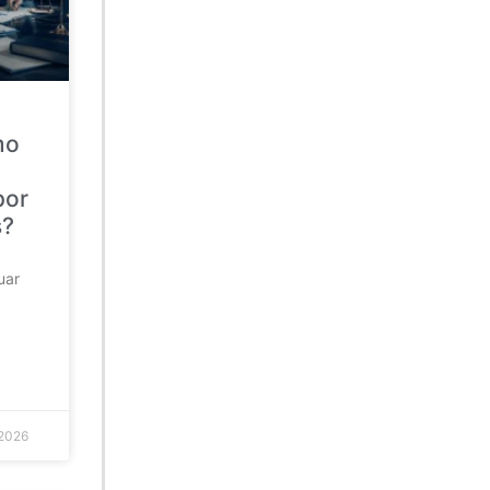
mo
por
s?
uar
 2026