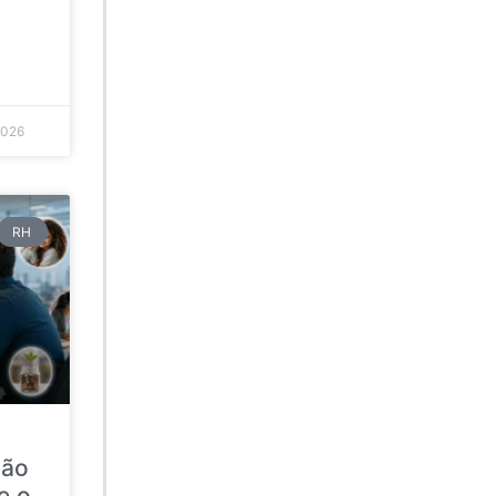
2026
RH
ção
e o