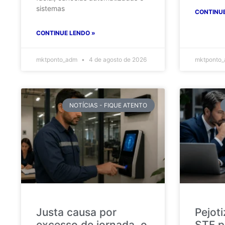
sistemas
CONTINUE
CONTINUE LENDO »
mktponto_adm
4 de agosto de 2026
mktponto
NOTÍCIAS - FIQUE ATENTO
Justa causa por
Pejot
excesso de jornada, o
STF p