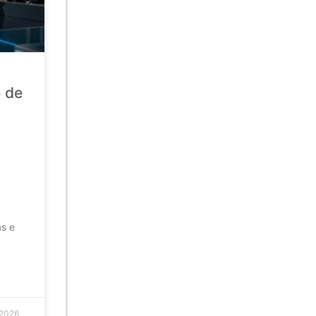
e de
as e
 2026