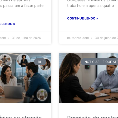
as passaram a fazer parte
trabalho em apenas quatro
CONTINUE LENDO »
 LENDO »
_adm
31 de julho de 2026
mktponto_adm
30 de julho de 
RH
NOTÍCIAS - FIQUE A
ícios na atração
Rescisão do contr