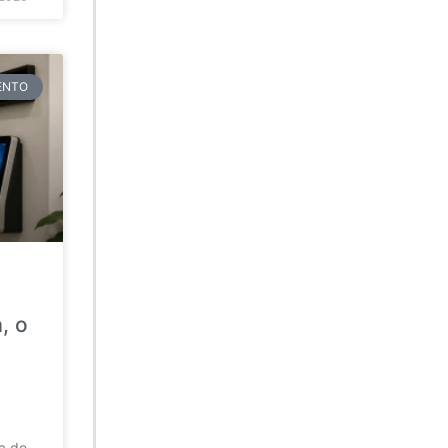
TENTO
, o
da de