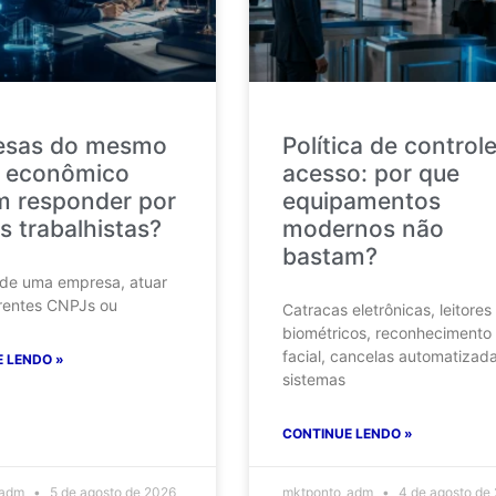
esas do mesmo
Política de control
 econômico
acesso: por que
 responder por
equipamentos
s trabalhistas?
modernos não
bastam?
 de uma empresa, atuar
rentes CNPJs ou
Catracas eletrônicas, leitores
biométricos, reconhecimento
facial, cancelas automatizad
 LENDO »
sistemas
CONTINUE LENDO »
_adm
5 de agosto de 2026
mktponto_adm
4 de agosto de