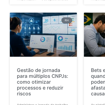
RH
Gestão de jornada
Bets 
para múltiplos CNPJs:
quand
como otimizar
podem
processos e reduzir
afast
riscos
causa
Administrar a jornada de trabalho
As plata