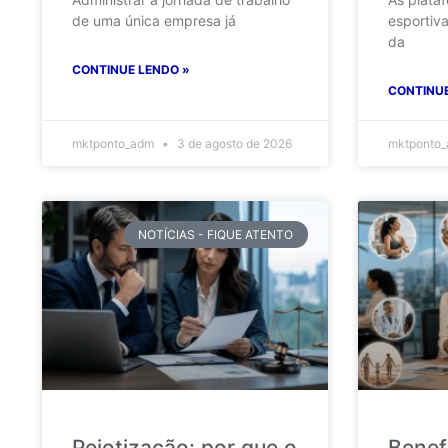
de uma única empresa já
esportiv
da
CONTINUE LENDO »
CONTINUE
mktponto_adm
3 de agosto de 2026
mktponto
NOTÍCIAS - FIQUE ATENTO
Pejotização: por que o
Benef