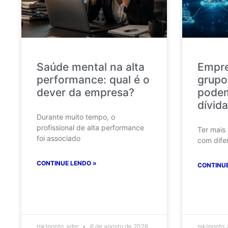
Saúde mental na alta
Empr
performance: qual é o
grupo
dever da empresa?
podem
dívida
Durante muito tempo, o
profissional de alta performance
Ter mais
foi associado
com dife
CONTINUE LENDO »
CONTINUE
mktponto_adm
6 de agosto de 2026
mktponto