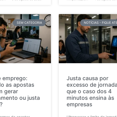
SEM CATEGORIA
NOTÍCIAS - FIQUE A
e emprego:
Justa causa por
o as apostas
excesso de jornada
 gerar
que o caso dos 4
amento ou justa
minutos ensina às
?
empresas
formas de apostas
Ultrapassar o limite da jorna