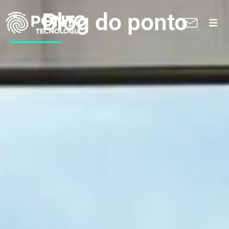
Blog do ponto
A Ponto
Soluções
Suporte técnico
Blog