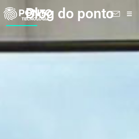
Blog do ponto
A Ponto
Soluções
Suporte técnico
Blog