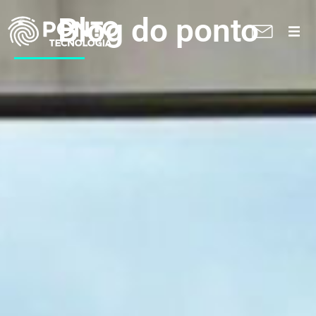
Blog do ponto
A Ponto
Soluções
Suporte técnico
Blog