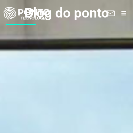
Blog do ponto
A Ponto
Soluções
Suporte técnico
Blog