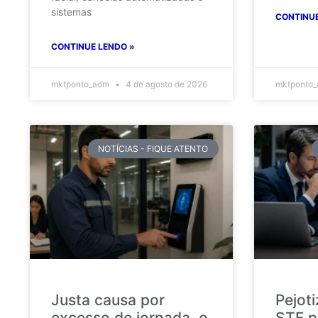
sistemas
CONTINUE
CONTINUE LENDO »
mktponto_adm
4 de agosto de 2026
mktponto
NOTÍCIAS - FIQUE ATENTO
Justa causa por
Pejot
excesso de jornada, o
STF p