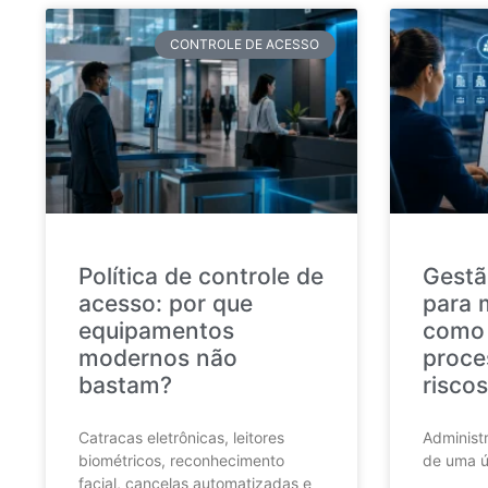
CONTROLE DE ACESSO
Política de controle de
Gestã
acesso: por que
para 
equipamentos
como 
modernos não
proce
bastam?
riscos
Catracas eletrônicas, leitores
Administr
biométricos, reconhecimento
de uma ú
facial, cancelas automatizadas e