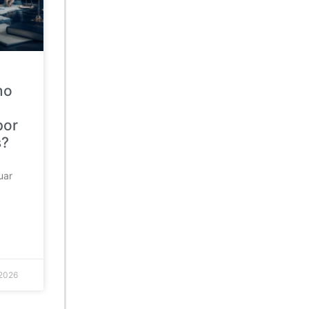
mo
por
s?
uar
 2026