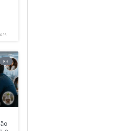
2026
RH
ção
e o