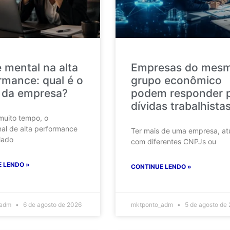
 mental na alta
Empresas do mes
rmance: qual é o
grupo econômico
 da empresa?
podem responder 
dívidas trabalhista
muito tempo, o
nal de alta performance
Ter mais de uma empresa, at
iado
com diferentes CNPJs ou
 LENDO »
CONTINUE LENDO »
_adm
6 de agosto de 2026
mktponto_adm
5 de agosto de