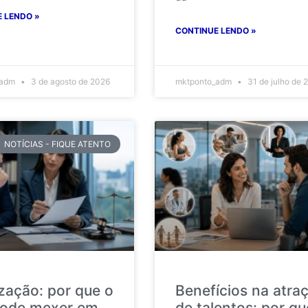
 LENDO »
CONTINUE LENDO »
_adm
3 de agosto de 2026
mktponto_adm
31 de julho de 
NOTÍCIAS - FIQUE ATENTO
ização: por que o
Benefícios na atra
ode mexer em
de talentos: por qu