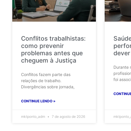
Conflitos trabalhistas:
Saúde
como prevenir
perfo
problemas antes que
dever
cheguem à Justiça
Durante 
profissio
Conflitos fazem parte das
foi assoc
relações de trabalho.
Divergências sobre jornada,
CONTINUE
CONTINUE LENDO »
mktponto_adm
7 de agosto de 2026
mktponto