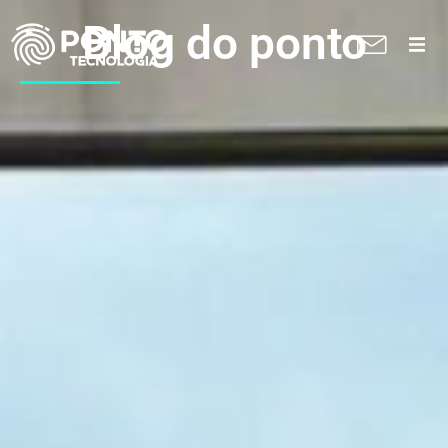
Blog do ponto
A Ponto
Soluções
Suporte técnico
Blog