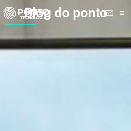
Blog do ponto
A Ponto
Soluções
Suporte técnico
Blog