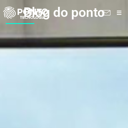
Blog do ponto
A Ponto
Soluções
Suporte técnico
Blog