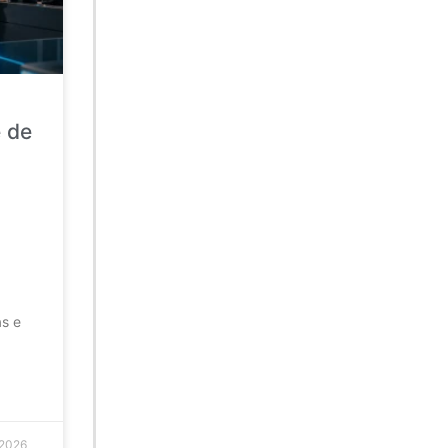
e de
as e
 2026