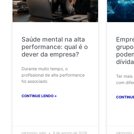
Saúde mental na alta
Empr
performance: qual é o
grupo
dever da empresa?
podem
dívida
Durante muito tempo, o
profissional de alta performance
Ter mais
foi associado
com dife
CONTINUE LENDO »
CONTINUE
mktponto_adm
6 de agosto de 2026
mktponto