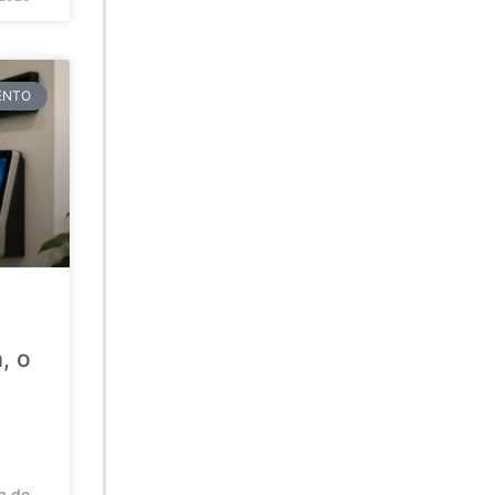
TENTO
, o
da de