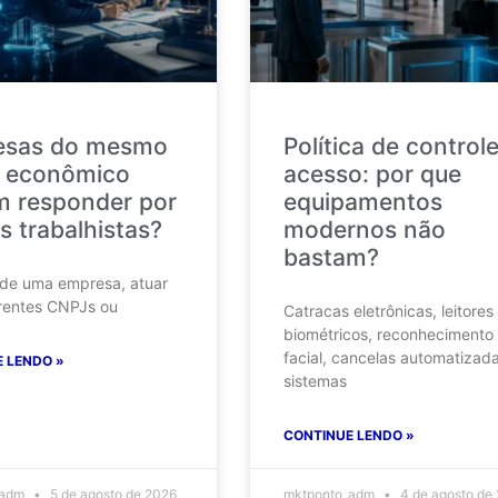
esas do mesmo
Política de control
 econômico
acesso: por que
 responder por
equipamentos
s trabalhistas?
modernos não
bastam?
 de uma empresa, atuar
rentes CNPJs ou
Catracas eletrônicas, leitores
biométricos, reconhecimento
facial, cancelas automatizad
 LENDO »
sistemas
CONTINUE LENDO »
_adm
5 de agosto de 2026
mktponto_adm
4 de agosto de