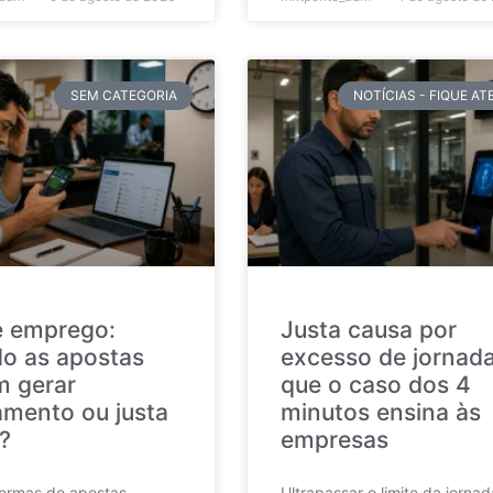
SEM CATEGORIA
NOTÍCIAS - FIQUE A
e emprego:
Justa causa por
o as apostas
excesso de jornada
 gerar
que o caso dos 4
amento ou justa
minutos ensina às
?
empresas
formas de apostas
Ultrapassar o limite da jorna