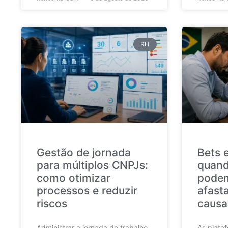
RH
Gestão de jornada
Bets 
para múltiplos CNPJs:
quand
como otimizar
podem
processos e reduzir
afast
riscos
causa
Administrar a jornada de trabalho
As plata