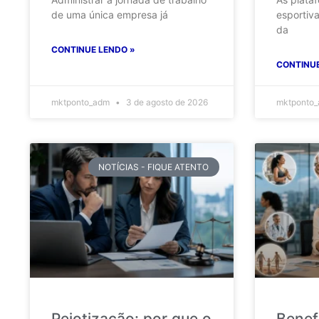
de uma única empresa já
esportiv
da
CONTINUE LENDO »
CONTINUE
mktponto_adm
3 de agosto de 2026
mktponto
NOTÍCIAS - FIQUE ATENTO
Pejotização: por que o
Benef