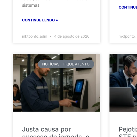
sistemas
CONTINUE
CONTINUE LENDO »
mktponto_adm
4 de agosto de 2026
mktponto
NOTÍCIAS - FIQUE ATENTO
Justa causa por
Pejot
excesso de jornada, o
STF p