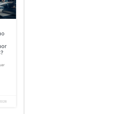
mo
por
s?
uar
 2026