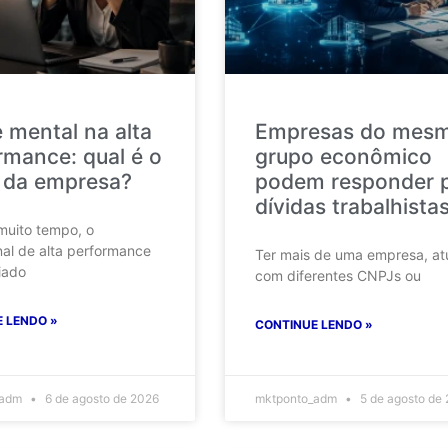
 mental na alta
Empresas do mes
rmance: qual é o
grupo econômico
 da empresa?
podem responder 
dívidas trabalhista
muito tempo, o
nal de alta performance
Ter mais de uma empresa, at
iado
com diferentes CNPJs ou
 LENDO »
CONTINUE LENDO »
_adm
6 de agosto de 2026
mktponto_adm
5 de agosto de