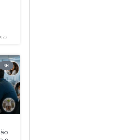
2026
RH
ção
e o