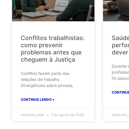
Conflitos trabalhistas:
Saúde
como prevenir
perfo
problemas antes que
dever
cheguem à Justiça
Durante 
profissio
Conflitos fazem parte das
foi assoc
relações de trabalho.
Divergências sobre jornada,
CONTINUE
CONTINUE LENDO »
mktponto_adm
7 de agosto de 2026
mktponto