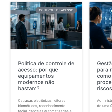
CONTROLE DE ACESSO
Política de controle de
Gestã
acesso: por que
para 
equipamentos
como 
modernos não
proce
bastam?
riscos
Catracas eletrônicas, leitores
Administr
biométricos, reconhecimento
de uma ú
facial, cancelas automatizadas e