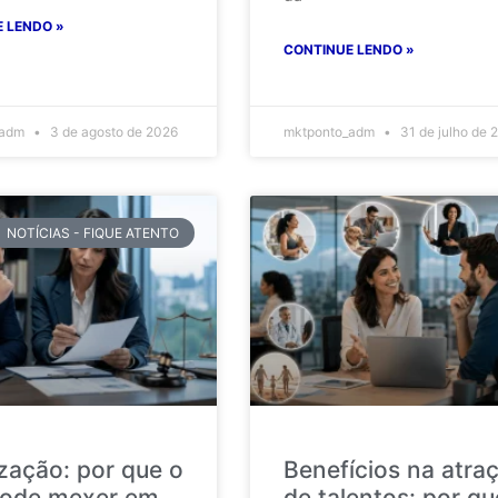
 LENDO »
CONTINUE LENDO »
_adm
3 de agosto de 2026
mktponto_adm
31 de julho de 
NOTÍCIAS - FIQUE ATENTO
ização: por que o
Benefícios na atra
ode mexer em
de talentos: por qu